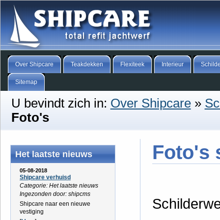
Over Shipcare
Teakdekken
Flexiteek
Interieur
Schild
Sitemap
U bevindt zich in:
Over Shipcare
»
Sc
Foto's
Foto's 
Het laatste nieuws
05-08-2018
Shipcare verhuisd
Categorie: Het laatste nieuws
Ingezonden door: shipcms
Schilderwe
Shipcare naar een nieuwe
vestiging