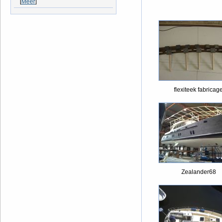
[
Meer
]
flexiteek fabricag
Zealander68