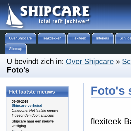
Over Shipcare
Teakdekken
Flexiteek
Interieur
Schild
Sitemap
U bevindt zich in:
Over Shipcare
»
Sc
Foto's
Foto's 
Het laatste nieuws
05-08-2018
Shipcare verhuisd
Categorie: Het laatste nieuws
Ingezonden door: shipcms
flexiteek 
Shipcare naar een nieuwe
vestiging