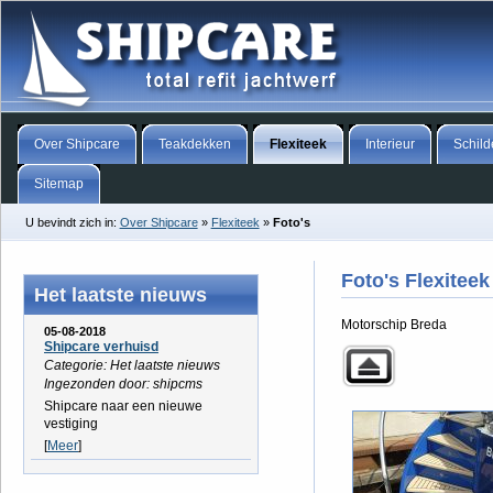
Over Shipcare
Teakdekken
Flexiteek
Interieur
Schild
Sitemap
U bevindt zich in:
Over Shipcare
»
Flexiteek
»
Foto's
Foto's Flexitee
Het laatste nieuws
Motorschip Breda
05-08-2018
Shipcare verhuisd
Categorie: Het laatste nieuws
Ingezonden door: shipcms
Shipcare naar een nieuwe
vestiging
[
Meer
]