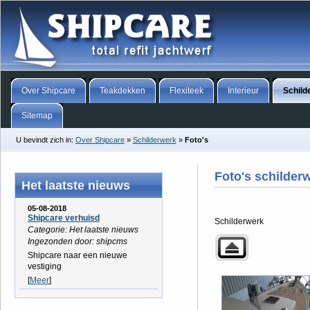
Over Shipcare
Teakdekken
Flexiteek
Interieur
Schild
Sitemap
U bevindt zich in:
Over Shipcare
»
Schilderwerk
»
Foto's
Foto's schilder
Het laatste nieuws
05-08-2018
Shipcare verhuisd
Schilderwerk
Categorie: Het laatste nieuws
Ingezonden door: shipcms
Shipcare naar een nieuwe
vestiging
[
Meer
]